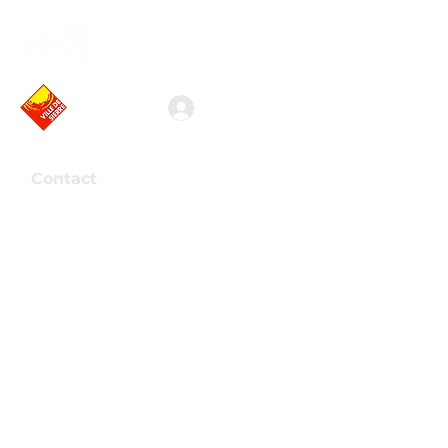
Association valaisanne
des vidéastes amateurs
Connexion
Contact
Association Arkaös
Route de la Mondérêche 7
3960 Sierre
Presse
Support
Devenir membre
info@arkaos.ch
Voir formules
Faire un don
Banque Cantonale du Valais
CH09
0076 5000
H087 4333 9