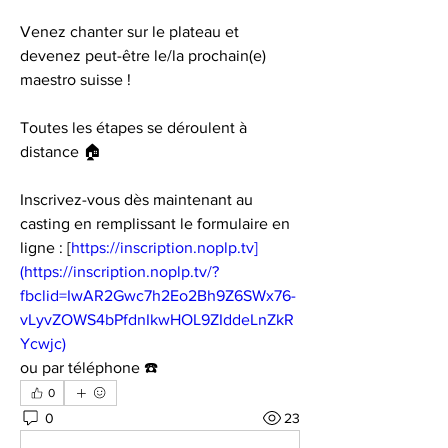
Venez chanter sur le plateau et 
devenez peut-être le/la prochain(e) 
maestro suisse !
Toutes les étapes se déroulent à 
distance 🏠
Inscrivez-vous dès maintenant au 
casting en remplissant le formulaire en 
ligne : [
https://inscription.noplp.tv]
(https://inscription.noplp.tv/?
fbclid=IwAR2Gwc7h2Eo2Bh9Z6SWx76-
vLyvZOWS4bPfdnIkwHOL9ZIddeLnZkR
Ycwjc)
ou par téléphone ☎️
0
0
23