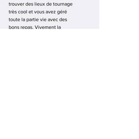
trouver des lieux de tournage
très cool et vous avez géré
toute la partie vie avec des
bons repas. Vivement la
prochaine édition ! »
Joël Volet,
Ingénieur son
« J’ai participé au Kino Kabaret
d’Arkaös et j’ai vécu une
expérience riche en émotions!