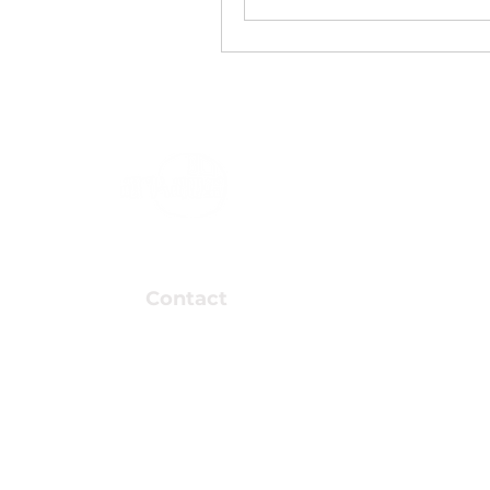
Association valais
vidéastes amateur
Contact
Association Arkaös
Support
Route de la Mondérêche 7
info@arkao
3960 Sierre
Devenir m
Presse
Voir formul