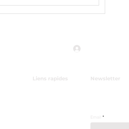
anne des
Connexion
s
Liens rapides
Newsletter
Termes et conditions
Abonnez-vous pou
s.ch
près nos projets !
Politique de cookies
embre
Email
Mentions légales
es