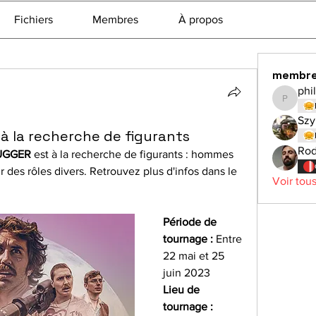
Fichiers
Membres
À propos
membr
phi
philchev
Szy
 à la recherche de figurants
Rod
UGGER
 est à la recherche de figurants : hommes 
 des rôles divers. Retrouvez plus d'infos dans le 
Voir tou
Période de 
tournage : 
Entre 
22 mai et 25 
juin 2023
Lieu de 
tournage : 