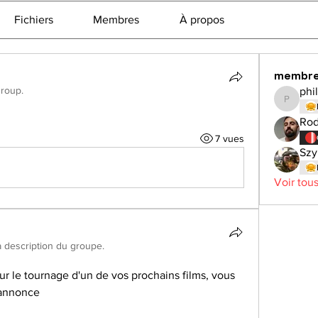
Fichiers
Membres
À propos
membr
group.
phi
philchev
Rod
7 vues
Szy
Voir tou
la description du groupe.
r le tournage d'un de vos prochains films, vous 
'annonce