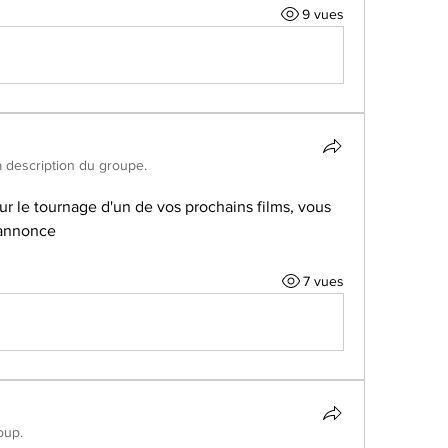
9 vues
la description du groupe.
r le tournage d'un de vos prochains films, vous 
'annonce
7 vues
oup.