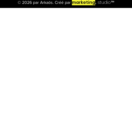
marketing
studio™
© 2026 par Arkaös. Créé par
.