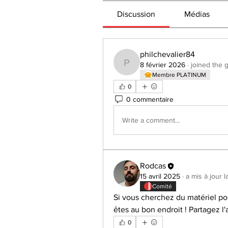
Discussion
Médias
philchevalier84
8 février 2026
·
joined the 
philchevalier84
Membre PLATINUM
0
0 commentaire
Write a comment...
Rodcas
15 avril 2025
·
a mis à jour 
Comité
Si vous cherchez du matériel pou
êtes au bon endroit ! Partagez l
0