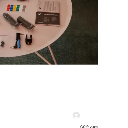
anne des
Connexion
s
9 vues