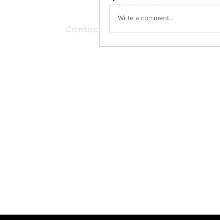
Write a comment...
Contact
Association Arkaös
Support
Route de la Mondérêche 7
info@arkao
3960 Sierre
Devenir m
Presse
Voir formul
Faire un don
Banque Cantonale du Vala
CH09 0076 5000 H087 43