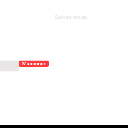
Suivez-nous
r suivre de
S'abonner