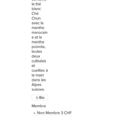
le thé
blanc
Ché
Chun
avec la
menthe
marocain
e et la
menthe
poivrée,
toutes
deux
cultivées
et
cueillies à
la main
dans les
Alpes
suisses.
Bio
Membre
Non Membre
3 CHF