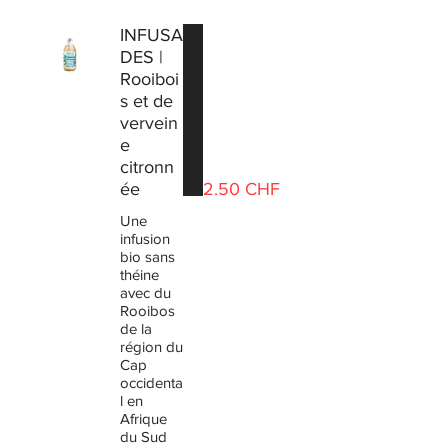
INFUSA
DES |
Rooiboi
s et de
vervein
e
citronn
ée
2.50 CHF
Une
infusion
bio sans
théine
avec du
Rooibos
de la
région du
Cap
occidenta
l en
Afrique
du Sud