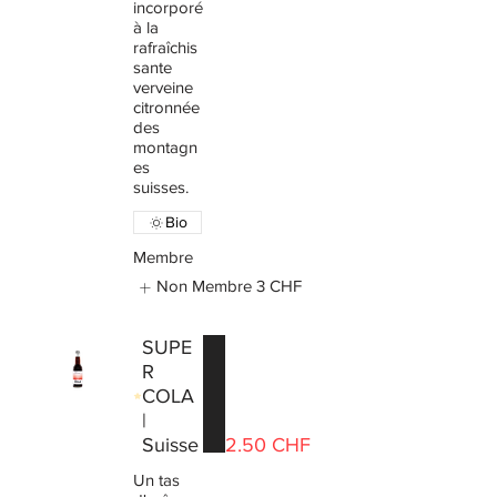
incorporé
à la
rafraîchis
sante
verveine
citronnée
des
montagn
es
suisses.
Bio
Membre
Non Membre
3 CHF
SUPE
R
COLA
|
Suisse
2.50 CHF
Un tas