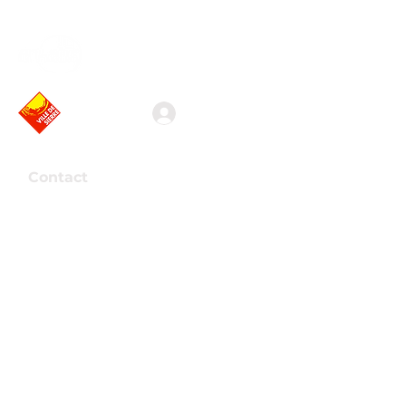
Association valaisanne
des vidéastes amateurs
Connexion
Contact
Association Arkaös
Route de la Mondérêche 7
3960 Sierre
Presse
Support
Devenir membre
info@arkaos.ch
Voir formules
Faire un don
Banque Cantonale du Valais
CH09
0076 5000
H087 4333 9