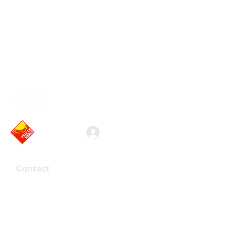
Association valaisanne
des vidéastes amateurs
Connexion
Contact
Association Arkaös
Route de la Mondérêche 7
3960 Sierre
Presse