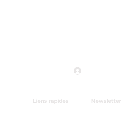
anne des
Connexion
s
Liens rapides
Newsletter
Termes et conditions
Abonnez-vous pou
s.ch
près nos projets !