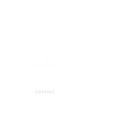
Association valais
vidéastes amateur
Contact
Association Arkaös
Support
Route de la Mondérêche 7
info@arkao