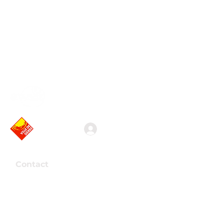
Association valaisanne
des vidéastes amateurs
Connexion
Contact
Association Arkaös
Route de la Mondérêche 7
3960 Sierre
Presse