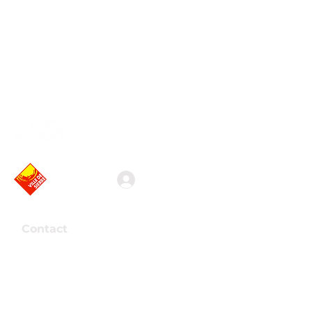
Association valaisanne
des vidéastes amateurs
Connexion
Contact
Association Arkaös
Route de la Mondérêche 7
3960 Sierre
Presse