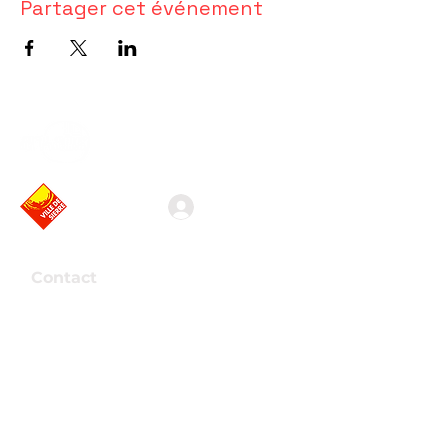
Partager cet événement
Association valaisanne
des vidéastes amateurs
Connexion
Contact
Association Arkaös
Route de la Mondérêche 7
3960 Sierre
Presse
Support
Devenir membre
info@arkaos.ch
Voir formules