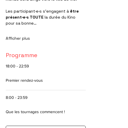
Les participant·e·s s’engagent à 
être 
présent·e·s
TOUTE
 la durée du Kino 
pour sa bonne…
Afficher plus
Programme
18:00 - 22:59
4 heures 59 minutes
Premier rendez-vous
8:00 - 23:59
2 jours 15 heures 59 minutes
Que les tournages commencent !