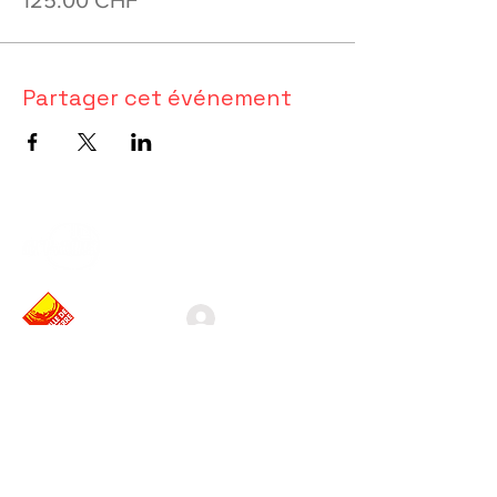
125.00 CHF
Partager cet événement
Association valaisanne
des vidéastes amateurs
Connexion
Contact
Association Arkaös
Route de la Mondérêche 7
3960 Sierre