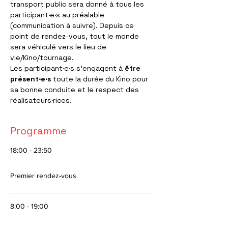
transport public sera donné à tous les 
participant·e·s au préalable 
(communication à suivre). Depuis ce 
point de rendez-vous, tout le monde 
sera véhiculé vers le lieu de 
vie/Kino/tournage.
Les participant·e·s s’engagent à 
être 
présent·e·s
 toute la durée du Kino pour 
sa bonne conduite et le respect des 
réalisateurs·rices.
Programme
18:00 - 23:50
5 heures 50 minutes
Premier rendez-vous
8:00 - 19:00
11 heures