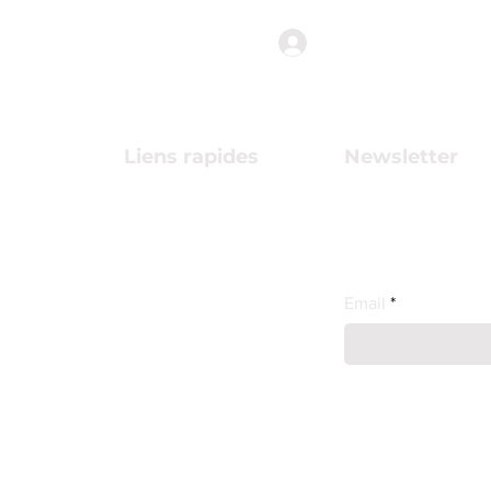
anne des
Connexion
s
Liens rapides
Newsletter
Termes et conditions
Abonnez-vous pou
s.ch
près nos projets !
Politique de cookies
embre
Email
Mentions légales
es
Politique de
is
confidentialité
33 9