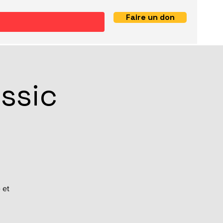
Faire un don
ssic
 et