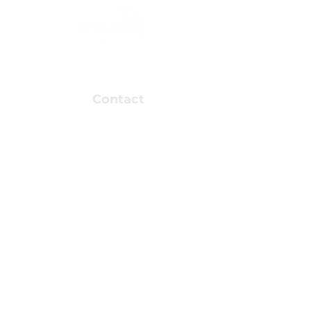
Association valais
vidéastes amateur
Contact
Association Arkaös
Support
Route de la Mondérêche 7
info@arkao
3960 Sierre
Devenir m
Presse
Voir formul
Faire un don
Banque Cantonale du Vala
CH09 0076 5000 H087 43